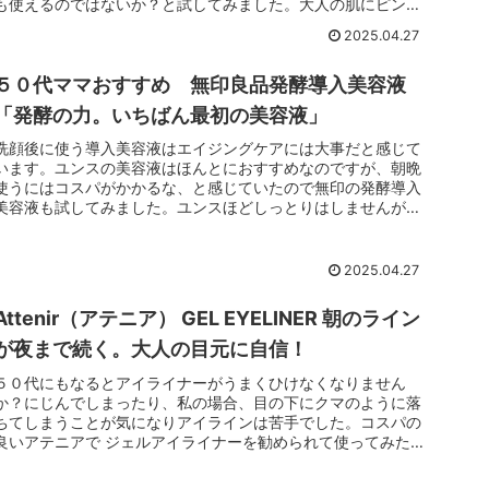
も使えるのではないか？と試してみました。大人の肌にピンク
の魔法です！...
2025.04.27
５０代ママおすすめ 無印良品発酵導入美容液
「発酵の力。いちばん最初の美容液」
洗顔後に使う導入美容液はエイジングケアには大事だと感じて
います。ユンスの美容液はほんとにおすすめなのですが、朝晩
使うにはコスパがかかるな、と感じていたので無印の発酵導入
美容液も試してみました。ユンスほどしっとりはしませんが化
粧水の浸透が良い...
2025.04.27
Attenir（アテニア） GEL EYELINER 朝のライン
が夜まで続く。大人の目元に自信！
５０代にもなるとアイライナーがうまくひけなくなりません
か？にじんでしまったり、私の場合、目の下にクマのように落
ちてしまうことが気になりアイラインは苦手でした。コスパの
良いアテニアで ジェルアイライナーを勧められて使ってみた
ところ速乾性があり...