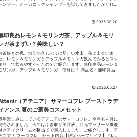
ャンプー。オーガニックシャンプーを試してきましたがどれも
ごわつき、キシミ...
2025.08.20
無印良品レモン＆モリンガ茶、アップル＆モリ
ンガ茶まずい？美味しい？
お茶好きの私。無印で久しぶりに新しい水出し茶に出会いまし
た。レモン＆モリンガとアップル＆モリンガ飲んでみるとスッ
キリして飲みやすかったのでご紹介します。無印良品レモン＆
モリンガ アップル＆モリンガ 価格は？ 商品名：無印良品
水出しフレーバ...
2025.05.27
Attenir（アテニア） サマーコフレ ブーストラデ
ィアンス 夏のご褒美コスメセット
毎年楽しみにしているアテニアのサマーコフレ。今年も４月に
発売されました。今年はふき取り美容液、目元マッサージ機能
付きアイクリームが目当てで購入しました。ご紹介します。ア
テニア サマーコフレ セット内容【限定ハーフサイズ】ドレ