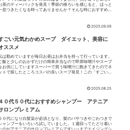
お茶のティーパックを発見！季節の移ろいを感じると、ほっと
一息つきたくなる時ってありませんか？そんな時におすすめな
のが、無印良品の ...
2025.09.09
すごい元気わかめスープ ダイエット、美容に
オススメ
私は勤めていますが毎日お昼はお弁当を持って行っています。
ご飯と少しのおかずだけの簡単弁当なので即席味噌汁やスープ
をお供にしていますスーパーで買う味噌汁に飽きてきたのでネ
ットで探したところコスパの良いスープ発見！この「すごい元
気わかめスープ」...
2025.08.25
４０代５０代におすすめシャンプー アテニア
サロンプレミアム
５０代になり白髪染が必須となり、髪のパサつきやごわつきで
シャンプーをいろいろ試していました。１週回ってたどり着い
たのがアテニアのサロンプレミアムですいっまでエイジングシ