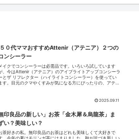
５０代ママおすすめAttenir（アテニア）２つの
コンシーラー
メイクでコンシーラーは必需品です。いろいろ試しています
が、今はAttenir（アテニア）のアイブライトアップコンシーラ
ーとザ リフレクター（ハイライトコンシーラー）を使ってい
ます。目元のクマやくすみが気になる方にぴったりの、アテニ
アのコンシ...
2025.09.11
無印良品の新しい」お茶「金木犀＆烏龍茶」ま
ずい？美味しい？
お茶好きの私。無印良品のお茶はどれも美味しくて大好きで
す。今年の夏はモリンガ茶にはまりました。秋が近づき新しい