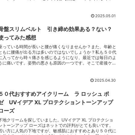
ススノー ローシ...
2025.05.01
骨盤スリムベルト 引き締め効果ある？ない？
使ってみた感想
座っている時間が長いと腰が痛くなりませんか？また、年齢と
ともに腰痛が出る方は多いのではないでしょうか？私も５０代
に入ってから時々痛さを感じるようになり、最近では毎日のよ
うに痛いです。姿勢の悪さも原因の一つです。そこで産後ケア
以来の骨盤ベルト...
2025.04.30
５０代おすすめアイクリーム ラ ロッシュ ポ
ゼ UVイデア XL プロテクショントーンアップ
ローズ
下地クリームを探していました。UVイデア XL プロテクショ
ントーンアップ ローズはネットでの評判がとても良いです。
若い方に人気の下地ですが、敏感肌におすすめとあり５０代に