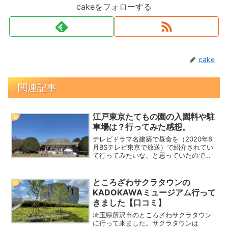
cakeをフォローする
cake
関連記事
江戸東京たてもの園の入園料や駐
旅
車場は？行ってみた感想。
テレビドラマ名建築で昼食を（2020年8
月BSテレビ東京で放送）で紹介されてい
て行ってみたいな、と思っていたので東
京都小金井市にある【江戸東京たてもの
園】に行ってきました。江戸東京たても
の園ってどこにある？駐車場はある？場
ところざわサクラタウンの
旅
所：東京都小金井市...
KADOKAWAミュージアム行って
きました【口コミ】
埼玉県所沢市のところざわサクラタウン
に行って来ました。サクラタウンは