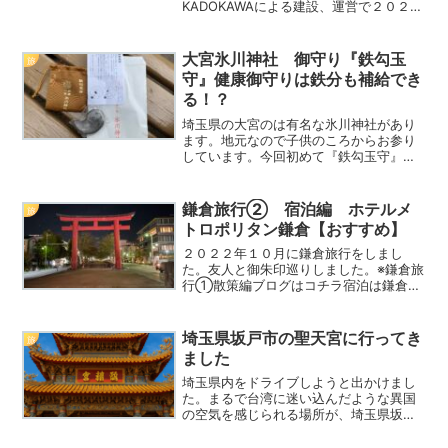
KADOKAWAによる建設、運営で２０２０
年１１月にオープンしました。サクラタ
ウンには２０２０年紅白歌合戦で
YOASOBIが歌っていた場所の美術館
大宮氷川神社 御守り『鉄勾玉
旅
（KADOKAWA武蔵野ミ...
守』健康御守りは鉄分も補給でき
る！？
埼玉県の大宮のは有名な氷川神社があり
ます。地元なので子供のころからお参り
しています。今回初めて『鉄勾玉守』が
あることを知り授与していただきまし
た。氷川神社の場所や『鉄勾玉守』をご
紹介します。大宮氷川神社の場所は？駐
鎌倉旅行② 宿泊編 ホテルメ
旅
車場はある？大宮氷川神社は...
トロポリタン鎌倉【おすすめ】
２０２２年１０月に鎌倉旅行をしまし
た。友人と御朱印巡りしました。※鎌倉旅
行①散策編ブログはコチラ宿泊は鎌倉駅
からほど近いホテルメトロポリタン鎌倉
に泊まりました。アクセス抜群でおスス
メなのでご紹介します。鎌倉旅行② 宿
埼玉県坂戸市の聖天宮に行ってき
旅
泊編 ホテルメトロポリタ...
ました
埼玉県内をドライブしようと出かけまし
た。まるで台湾に迷い込んだような異国
の空気を感じられる場所が、埼玉県坂戸
市にあります。その名も「五千頭の龍が
昇る 聖天宮（せいてんきゅう）」金色に