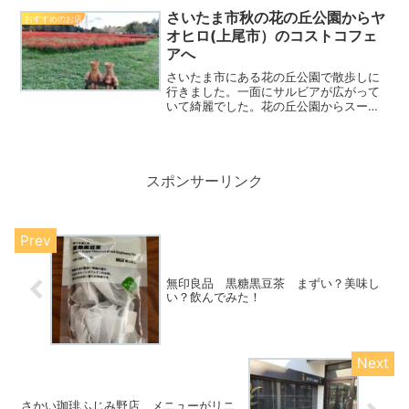
輝く屋根と、龍や鳳凰の彫刻に包まれた
さいたま市秋の花の丘公園からヤ
おすすめのお店
このお宮は、見上げるた...
オヒロ(上尾市）のコストコフェ
アへ
さいたま市にある花の丘公園で散歩しに
行きました。一面にサルビアが広がって
いて綺麗でした。花の丘公園からスーパ
ーヤオヒロへ。その日は月に一度のコス
トコフェアでした！おやすみが合うと買
いに行きます。今回はヤオヒロに行く前
に花の丘公園に寄ってみま...
スポンサーリンク
無印良品 黒糖黒豆茶 まずい？美味し
い？飲んでみた！
さかい珈琲ふじみ野店 メニューがリニ