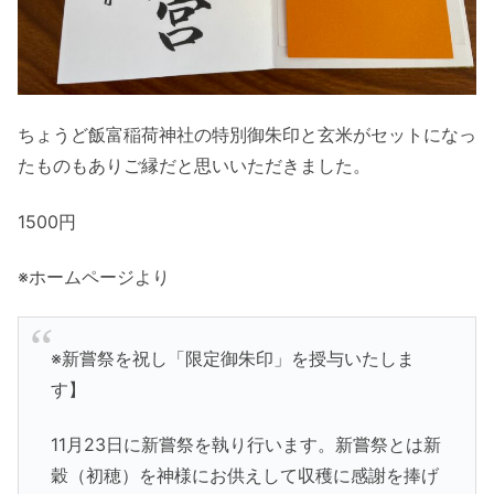
ちょうど飯富稲荷神社の特別御朱印と玄米がセットになっ
たものも
ありご縁だと思いいただきました。
1500円
※ホームページより
※新嘗祭を祝し「限定御朱印」を授与いたしま
す】
11月23日に新嘗祭を執り行います。新嘗祭とは新
穀（初穂）
を神様にお供えして収穫に感謝を捧げ