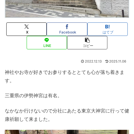
X
Facebook
はてブ
LINE
コピー
2022.12.13
2025.11.06
神社やお寺が好きでお参りするととても心が落ち着きま
す。
三重県の伊勢神宮は有名。
なかなか行けないので分社にあたる東京大神宮に行って健
康祈願し
て来ました。