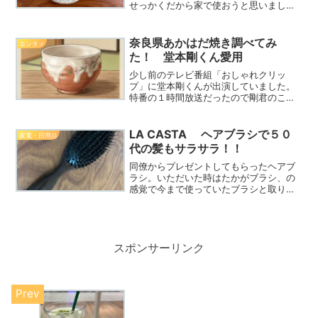
せっかくだから家で使おうと思いまし
た。珪藻土のコースターは百均でも売っ
ています。大谷石は珍しい。開けてみる
と大谷石について書いてあるチラシが入
奈良県あかはだ焼き調べてみ
エンタメ
っていました。大谷石って建...
た！ 堂本剛くん愛用
少し前のテレビ番組「おしゃれクリッ
プ」に堂本剛くんが出演していました。
特番の１時間放送だったので剛君のこと
をたくさん知れた放送でした。その話題
の中で剛君が家の食器は奈良の「あかは
だ焼」のものばかりだとおっしゃってい
LA CASTA ヘアブラシで５０
家電・日用品
ました。私も器は好きですが...
代の髪もサラサラ！！
同僚からプレゼントしてもらったヘアブ
ラシ。いただいた時はたかがブラシ、の
感覚で今まで使っていたブラシと取り替
えよう！くらいにしか思っていませんで
した。いざ、使ってみると髪がサラサラ
になるではありませんか！びっくりしま
した！ブラシでこんなに違...
スポンサーリンク