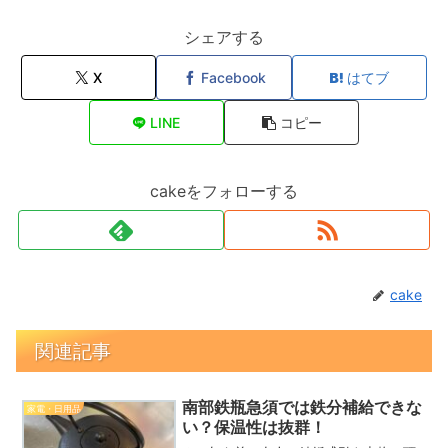
シェアする
X
Facebook
はてブ
LINE
コピー
cakeをフォローする
cake
関連記事
南部鉄瓶急須では鉄分補給できな
家電・日用品
い？保温性は抜群！