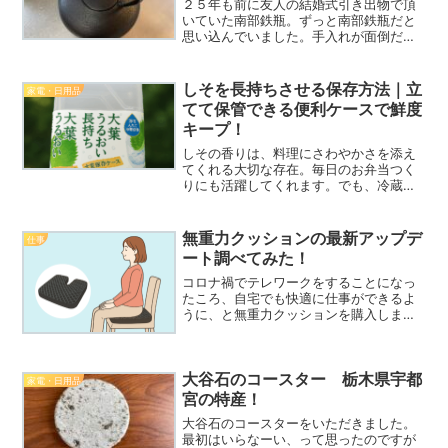
２５年も前に友人の結婚式引き出物で頂
いていた南部鉄瓶。ずっと南部鉄瓶だと
思い込んでいました。手入れが面倒だか
ら・・・としまい込んでいたのですが使
いだすことにしました。商品は南部鉄瓶
の本場、岩手の岩鋳のものでした。お湯
しそを長持ちさせる保存方法｜立
家電・日用品
を沸かしてお茶お入れてみ...
てて保管できる便利ケースで鮮度
キープ！
しその香りは、料理にさわやかさを添え
てくれる大切な存在。毎日のお弁当つく
りにも活躍してくれます。でも、冷蔵庫
に入れておくとすぐにしおれてしまうこ
ともありますよね。そんな悩みを解決し
てくれるのが、100均で見つけた「しそを
無重力クッションの最新アップデ
仕事
立てて保存できるケー...
ート調べてみた！
コロナ禍でテレワークをすることになっ
たころ、自宅でも快適に仕事ができるよ
うに、と無重力クッションを購入しまし
た。年数の経って買い替えを検討してい
ます。以前流行り出した頃と今は何が違
うのか？調べてみました（↓こちらは激
大谷石のコースター 栃木県宇都
安で買った４年使用のもの...
家電・日用品
宮の特産！
大谷石のコースターをいただきました。
最初はいらなーい、って思ったのですが