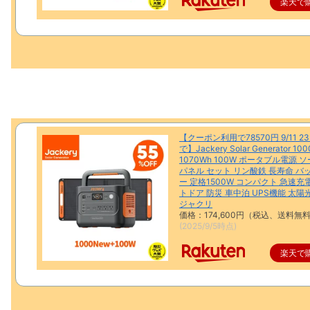
楽天で
【クーポン利用で78570円 9/11 23
で】Jackery Solar Generator 10
1070Wh 100W ポータブル電源 
パネル セット リン酸鉄 長寿命 バ
ー 定格1500W コンパクト 急速充
トドア 防災 車中泊 UPS機能 太陽
ジャクリ
価格：174,600円（税込、送料無料
(2025/9/5時点)
楽天で