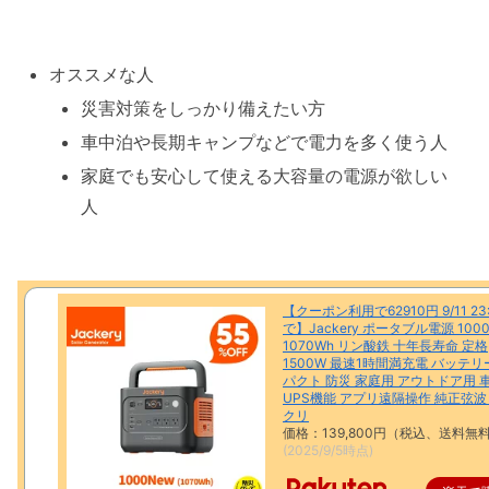
オススメな人
災害対策をしっかり備えたい方
車中泊や長期キャンプなどで電力を多く使う人
家庭でも安心して使える大容量の電源が欲しい
人
【クーポン利用で62910円 9/11 23
で】Jackery ポータブル電源 1000
1070Wh リン酸鉄 十年長寿命 定格
1500W 最速1時間満充電 バッテリ
パクト 防災 家庭用 アウトドア用 
UPS機能 アプリ遠隔操作 純正弦波
クリ
価格：139,800円（税込、送料無料
(2025/9/5時点)