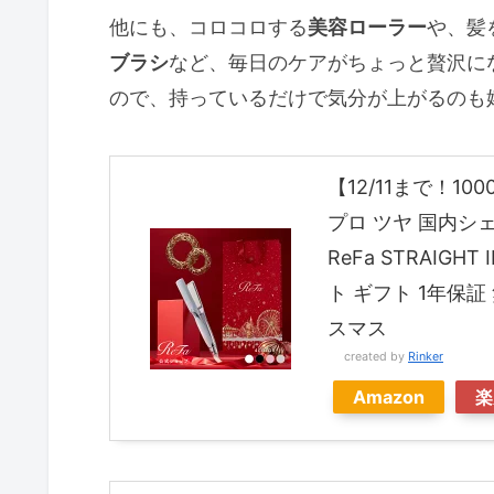
他にも、コロコロする
美容ローラー
や、髪
ブラシ
など、毎日のケアがちょっと贅沢に
ので、持っているだけで気分が上がるのも
【12/11まで！1
プロ ツヤ 国内シ
ReFa STRAIG
ト ギフト 1年保
スマス
created by
Rinker
Amazon
楽