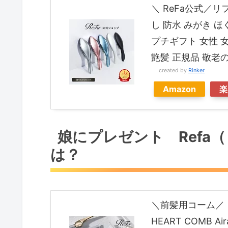
＼ ReFa公式／リフ
し 防水 みがき 
プチギフト 女性 女
艶髪 正規品 敬老
created by
Rinker
Amazon
楽
娘にプレゼント Refa
は？
＼前髪用コーム／ 
HEART COMB 