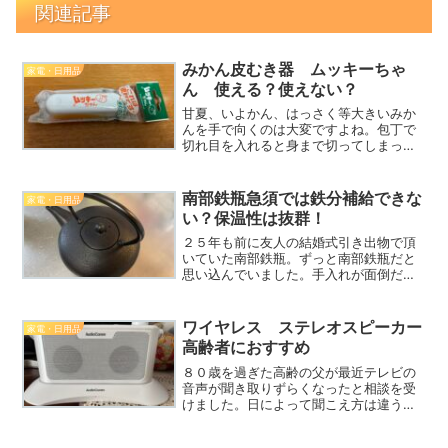
関連記事
みかん皮むき器 ムッキーちゃ
家電・日用品
ん 使える？使えない？
甘夏、いよかん、はっさく等大きいみか
んを手で向くのは大変ですよね。包丁で
切れ目を入れると身まで切ってしまった
り・・・でもこのムッキーちゃんがあれ
ば簡単に綺麗に向けますよ。とても使え
て便利です。みかん皮むき器 ムッキー
南部鉄瓶急須では鉄分補給できな
家電・日用品
ちゃん値段目安として40...
い？保温性は抜群！
２５年も前に友人の結婚式引き出物で頂
いていた南部鉄瓶。ずっと南部鉄瓶だと
思い込んでいました。手入れが面倒だか
ら・・・としまい込んでいたのですが使
いだすことにしました。商品は南部鉄瓶
の本場、岩手の岩鋳のものでした。お湯
ワイヤレス ステレオスピーカー
家電・日用品
を沸かしてお茶お入れてみ...
高齢者におすすめ
８０歳を過ぎた高齢の父が最近テレビの
音声が聞き取りずらくなったと相談を受
けました。日によって聞こえ方は違うよ
うですが、人の声が特に聞き取りずらく
なるようです。そこでワイヤレススピー