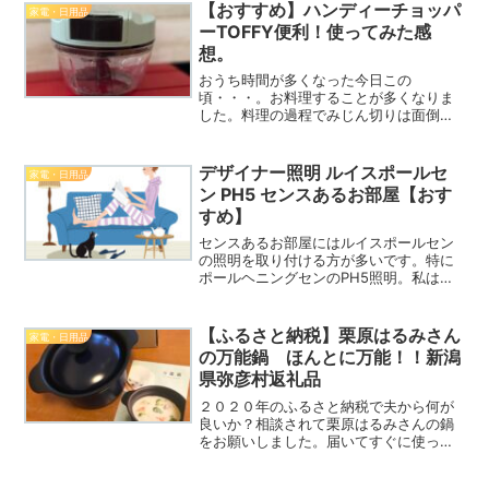
カーを設置してみたところ、父は聞こえ
【おすすめ】ハンディーチョッパ
家電・日用品
やすくなりテレビを楽しん...
ーTOFFY便利！使ってみた感
想。
おうち時間が多くなった今日この
頃・・・。お料理することが多くなりま
した。料理の過程でみじん切りは面倒で
した。みじん切りも粗みじんになりが
ち。電動のハンディーブランデーも良い
けどそんなに使わないし・・・と思って
デザイナー照明 ルイスポールセ
家電・日用品
いたところハンディーチョッパーを...
ン PH5 センスあるお部屋【おす
すめ】
センスあるお部屋にはルイスポールセン
の照明を取り付ける方が多いです。特に
ポールヘニングセンのPH5照明。私は建
築パースの仕事をして設計士と話す機会
が多いのですが、一人暮らしの若い男性
設計士は多くの方がルイスポールセンの
【ふるさと納税】栗原はるみさん
家電・日用品
スタンド照明やペンダン...
の万能鍋 ほんとに万能！！新潟
県弥彦村返礼品
２０２０年のふるさと納税で夫から何が
良いか？相談されて栗原はるみさんの鍋
をお願いしました。届いてすぐに使って
みたところとても使いやすいです！焼
く、炒める、煮る、蒸す、ごはんも炊け