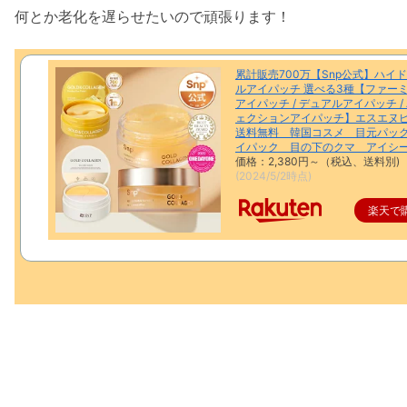
何とか老化を遅らせたいので頑張ります！
累計販売700万【Snp公式】ハイ
ルアイパッチ 選べる3種【ファー
アイパッチ / デュアルアイパッチ /
ェクションアイパッチ】エスエ
送料無料 韓国コスメ 目元パッ
イパック 目の下のクマ アイシ
価格：2,380円～（税込、送料別)
(2024/5/2時点)
楽天で