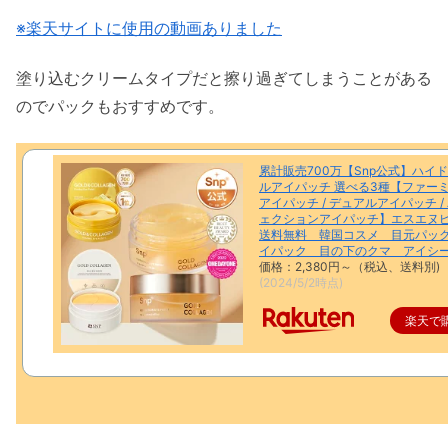
※楽天サイトに使用の動画ありました
塗り込むクリームタイプだと擦り過ぎてしまうことがある
のでパックもおすすめです。
累計販売700万【Snp公式】ハイ
ルアイパッチ 選べる3種【ファー
アイパッチ / デュアルアイパッチ /
ェクションアイパッチ】エスエ
送料無料 韓国コスメ 目元パッ
イパック 目の下のクマ アイシ
価格：2,380円～（税込、送料別)
(2024/5/2時点)
楽天で