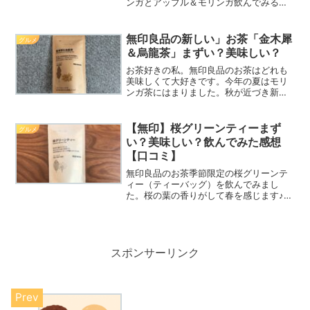
ンガとアップル＆モリンガ飲んでみると
スッキリして飲みやすかったのでご紹介
します。無印良品レモン＆モリンガ ア
ップル＆モリンガ 価格は？ 商品名：無
無印良品の新しい」お茶「金木犀
グルメ
印良品 水出しフレーバ...
＆烏龍茶」まずい？美味しい？
お茶好きの私。無印良品のお茶はどれも
美味しくて大好きです。今年の夏はモリ
ンガ茶にはまりました。秋が近づき新し
いお茶のティーパックを発見！季節の移
ろいを感じると、ほっと一息つきたくな
る時ってありませんか？そんな時におす
【無印】桜グリーンティーまず
グルメ
すめなのが、無印良品の ...
い？美味しい？飲んでみた感想
【口コミ】
無印良品のお茶季節限定の桜グリーンテ
ィー（ティーバッグ）を飲んでみまし
た。桜の葉の香りがして春を感じます♪飲
んでみるとちょっとしょっぱい⁉よくお
めでたい席で出される桜茶の味がしま
す。そした率直な感想で桜餅が浮かびま
した（笑）緑茶と合わせてい...
スポンサーリンク