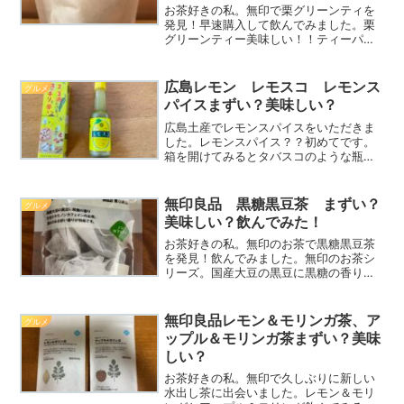
お茶好きの私。無印で栗グリーンティを
発見！早速購入して飲んでみました。栗
グリーンティー美味しい！！ティーパッ
クとペットボトルの２種類の展開です。
無印の栗グリーンティー（ティーパッ
ク）の美味しい入れ方（飲み方）パッケ
広島レモン レモスコ レモンス
グルメ
ージの裏を読んでみます。①...
パイスまずい？美味しい？
広島土産でレモンスパイスをいただきま
した。レモンスパイス？？初めてです。
箱を開けてみるとタバスコのような瓶で
す。パッケージには「ピザ、唐揚げ、サ
ンドイッチ、牡蛎に・・・」とありま
す。いろんなものに使えそうです。最初
無印良品 黒糖黒豆茶 まずい？
グルメ
はサラダにかけて食べてみた...
美味しい？飲んでみた！
お茶好きの私。無印のお茶で黒糖黒豆茶
を発見！飲んでみました。無印のお茶シ
リーズ。国産大豆の黒豆に黒糖の香りを
合わせたノンカフェインのお茶。深みの
ある甘い香りが特長です。
(function(b,c,f,g,a,d,e){b.MoshimoAf...
無印良品レモン＆モリンガ茶、ア
グルメ
ップル＆モリンガ茶まずい？美味
しい？
お茶好きの私。無印で久しぶりに新しい
水出し茶に出会いました。レモン＆モリ