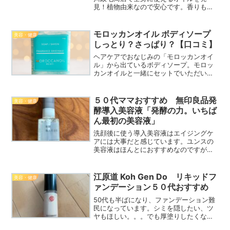
見！植物由来なので安心です。香りも柚
子の香りで癒し効果も抜群！スッとなじ
んでべたつきも感じません。一緒に購入
したネイルオイルも良い！植物由来の全
モロッカンオイル ボディソープ
美容・健康
身オイル＆ネイルオイル香り...
しっとり？さっぱり？【口コミ】
ヘアケアでおなじみの「モロッカンオイ
ル」から出ているボディソープ。モロッ
カンオイルと一緒にセットでいただいた
石鹸です。石鹸で体を洗うとさっぱりし
すぎて肌がカサカサするイメージでし
た。でも使ってみると、全然潤ってる！
５０代ママおすすめ 無印良品発
美容・健康
上品で高級感のある香りを、...
酵導入美容液「発酵の力。いちば
ん最初の美容液」
洗顔後に使う導入美容液はエイジングケ
アには大事だと感じています。ユンスの
美容液はほんとにおすすめなのですが、
朝晩使うにはコスパがかかるな、と感じ
ていたので無印の発酵導入美容液も試し
てみました。ユンスほどしっとりはしま
江原道 Koh Gen Do リキッドフ
美容・健康
せんが化粧水の浸透が良い...
ァンデーション５０代おすすめ
50代も半ばになり、ファンデーション難
民になっています。シミを隠したい、ツ
ヤもほしい。。。でも厚塗りしたくな
い・・・インスタ広告で見た江原道