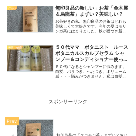
（Koh Gen Do)のリキッドファンデーシ
ョン試してみました。リキッドなので伸
無印良品の新しい」お茶「金木犀
グルメ
びが良くて塗りやす...
＆烏龍茶」まずい？美味しい？
お茶好きの私。無印良品のお茶はどれも
美味しくて大好きです。今年の夏はモリ
ンガ茶にはまりました。秋が近づき新し
いお茶のティーパックを発見！季節の移
ろいを感じると、ほっと一息つきたくな
る時ってありませんか？そんな時におす
５０代ママ ボタニスト ルース
美容・健康
すめなのが、無印良品の ...
ボタニカルスカルプセラム シャ
ンプー＆コンディショナー使って
みた！
５０代になるとシャンプーに悩みます。
白髪、パサつき、べたつき、ボリューム
感・・・悩みがつきません。私は白髪ケ
アでKUROHAを２年くらい使用しました
が白髪改善にはつながらず。。。地肌ケ
アにシフトチェンジしてボタニストから
出たエイジングケアシ...
スポンサーリンク
無印良品の「クロモジ茶」まずい？おい