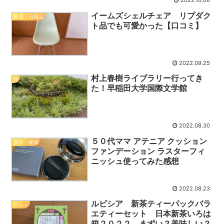
2022.10.06
イームズシェルチェア リプダク
家電・日用品
ト品でも可愛かった【口コミ】
2022.09.25
村上春樹ライブラリー行ってき
旅
た！早稲田大学国際文学館
2022.08.30
５０代ママ アテニア クッション
美容・健康
ファンデーション ラスターフィ
ニッシュ使ってみた感想
2022.08.23
ルピシア 新茶ティーパックバラ
グルメ
エティーセット 日本新茶いろは
箱２０２２ まずい？美味しい？