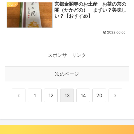
京都金閣寺のお土産 お茶の京の
グルメ
閣（たかどの） まずい？美味し
い？【おすすめ】
2022.06.05
スポンサーリンク
次のページ
前
次
1
12
13
14
20
へ
へ