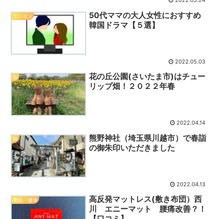
2022.05.24
50代ママの大人女性におすすめ
エンタメ
韓国ドラマ【５選】
2022.05.03
花の丘公園(さいたま市)はチュー
旅
リップ畑！２０２２年春
2022.04.14
熊野神社（埼玉県川越市）で春詣
旅
の御朱印いただきました
2022.04.13
高反発マットレス(敷き布団）西
美容・健康
川 エニーマット 腰痛改善？！
【口コミ】