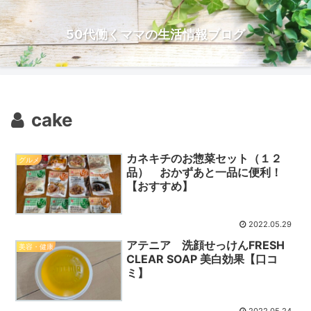
50代働くママの生活情報ブログ
cake
カネキチのお惣菜セット（１２
グルメ
品） おかずあと一品に便利！
【おすすめ】
2022.05.29
アテニア 洗顔せっけんFRESH
美容・健康
CLEAR SOAP 美白効果【口コ
ミ】