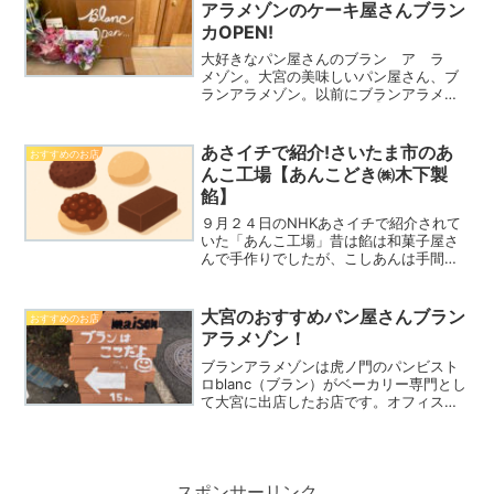
アラメゾンのケーキ屋さんブラン
カOPEN!
大好きなパン屋さんのブラン ア ラ
メゾン。大宮の美味しいパン屋さん、ブ
ランアラメゾン。以前にブランアラメゾ
ンのブログ書いています。👇※大宮のおす
すめパン屋さんブランアラメゾン！パン
と一緒に売っていたケーキが隣に店舗を
あさイチで紹介!さいたま市のあ
おすすめのお店
が構えました！11月に...
んこ工場【あんこどき㈱木下製
餡】
９月２４日のNHKあさイチで紹介されて
いた「あんこ工場」昔は餡は和菓子屋さ
んで手作りでしたが、こしあんは手間が
かかる為専門のお店が必要になったそう
です。木下製餡さんは現在４代目の社長
さんと紹介されていましたので老舗のあ
大宮のおすすめパン屋さんブラン
おすすめのお店
んこ屋さんです。私の住...
アラメゾン！
ブランアラメゾンは虎ノ門のパンビスト
ロblanc（ブラン）がベーカリー専門とし
て大宮に出店したお店です。オフィス街
のお店が大宮に！場所や駐車場情報、ど
んなお店か？おすすめなパンや虎ノ門ブ
ランとの違いなど調べてみました！！ブ
ランアラメゾン大宮...
スポンサーリンク