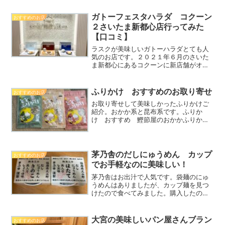
ガトーフェスタハラダ コクーン
おすすめのお店
２さいたま新都心店行ってみた
【口コミ】
ラスクが美味しいガトーハラダとても人
気のお店です。２０２１年６月のさいた
ま新都心にあるコクーンに新店舗がオー
プンしました！オープン当初からいつも
長蛇の列ですがたまたますぐ入店できそ
うだったので立ち寄ってみました。さい
ふりかけ おすすめのお取り寄せ
おすすめのお店
たま新都心店はカフェも併...
お取り寄せして美味しかったふりかけご
紹介。おかか系と昆布系です。ふりか
け おすすめ 鰹節屋のおかかふりか
け 無添加 TVでも紹介！娘が高校生に
なり毎日お弁当になりました。毎日なの
でおかず作りも大変（冷凍食品ばかりだ
けど・・・）スーパーで売っ...
茅乃舎のだしにゅうめん カップ
おすすめのお店
でお手軽なのに美味しい！
茅乃舎はお出汁で人気です。袋麺のにゅ
うめんはありましたが、カップ麺を見つ
けたので食べてみました。購入したのは
「ほたて味」と「きのこ味」です。茅乃
舎のカップにゅうめん どこで買える？
茅乃舎の店舗で購入できます。私は東京
大宮の美味しいパン屋さんブラン
おすすめのお店
駅店で購入しました。都内...