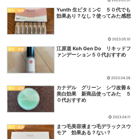
2023.05.31
Yunth 生ビタミンC ５０代でも
美容・健康
効果あり？なし？使ってみた感想
2023.05.10
江原道 Koh Gen Do リキッドフ
美容・健康
ァンデーション５０代おすすめ
2023.04.28
カナデル グリーン シワ改善＆
美容・健康
美白効果 新商品使ってみた ５
０代おすすめ
2023.04.11
まつ毛美容液まつ毛デラックスウ
美容・健康
モア 効果ある？ない？