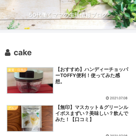
50代働くママの生活情報ブログ
cake
【おすすめ】ハンディーチョッパ
家電・日用品
ーTOFFY便利！使ってみた感
想。
2021.07.08
【無印】マスカット＆グリーンル
グルメ
イボスまずい？美味しい？飲んで
みた！【口コミ】