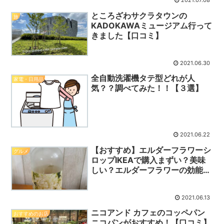
2021.07.08
ところざわサクラタウンの
旅
KADOKAWAミュージアム行って
きました【口コミ】
2021.06.30
全自動洗濯機タテ型どれが人
家電・日用品
気？？調べてみた！！【３選】
2021.06.22
【おすすめ】エルダーフラワーシ
グルメ
ロップIKEAで購入まずい？美味
しい？エルダーフラワーの効能っ
て？
2021.06.13
ニコアンド カフェのコッペパン
おすすめのお店
ニコパンがおすすめ！【口コミ】