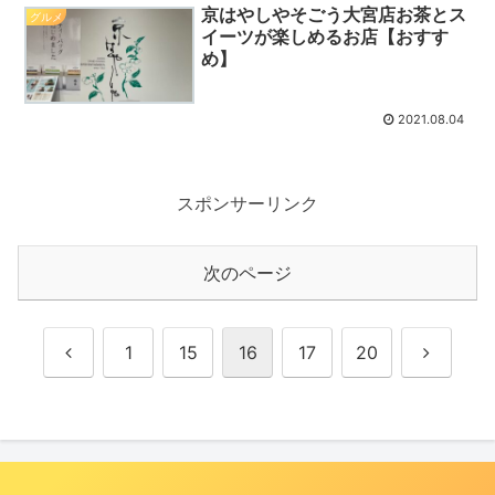
京はやしやそごう大宮店お茶とス
グルメ
イーツが楽しめるお店【おすす
め】
2021.08.04
スポンサーリンク
次のページ
前
次
1
15
16
17
20
へ
へ