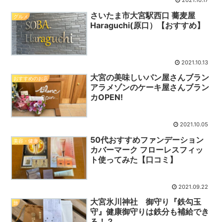
2021.10.17
さいたま市大宮駅西口 蕎麦屋
グルメ
Haraguchi(原口）【おすすめ】
2021.10.13
大宮の美味しいパン屋さんブラン
おすすめのお店
アラメゾンのケーキ屋さんブラン
カOPEN!
2021.10.05
50代おすすめファンデーション
美容・健康
カバーマーク フローレスフィッ
ト使ってみた【口コミ】
2021.09.22
大宮氷川神社 御守り『鉄勾玉
旅
守』健康御守りは鉄分も補給でき
る！？