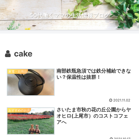
50代働くママの生活情報ブログ
cake
南部鉄瓶急須では鉄分補給できな
家電・日用品
い？保温性は抜群！
2021.11.02
さいたま市秋の花の丘公園からヤ
おすすめのお店
オヒロ(上尾市）のコストコフェ
アへ