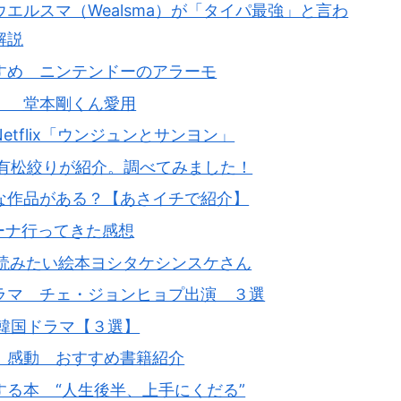
エルスマ（Wealsma）が「タイパ最強」と言わ
解説
すめ ニンテンドーのアラーモ
！ 堂本剛くん愛用
tflix「ウンジュンとサンヨン」
で有松絞りが紹介。調べてみました！
な作品がある？【あさイチで紹介】
リーナ行ってきた感想
が読みたい絵本ヨシタケシンスケさん
ラマ チェ・ジョンヒョプ出演 ３選
韓国ドラマ【３選】
】感動 おすすめ書籍紹介
る本 “人生後半、上手にくだる”