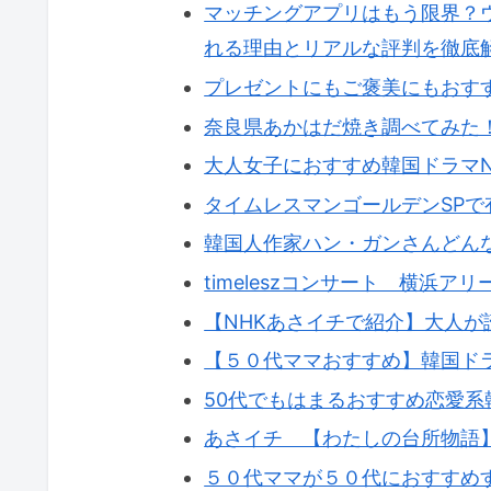
マッチングアプリはもう限界？ウ
れる理由とリアルな評判を徹底
プレゼントにもご褒美にもおす
奈良県あかはだ焼き調べてみた
大人女子におすすめ韓国ドラマNe
タイムレスマンゴールデンSP
韓国人作家ハン・ガンさんどん
timeleszコンサート 横浜ア
【NHKあさイチで紹介】大人
【５０代ママおすすめ】韓国ド
50代でもはまるおすすめ恋愛系
あさイチ 【わたしの台所物語
５０代ママが５０代におすすめす