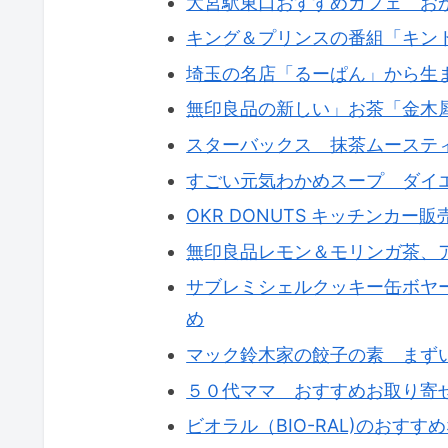
大宮駅東口おすすめカフェ お
キング＆プリンスの番組「キン
埼玉の名店「るーぱん」から生
無印良品の新しい」お茶「金木
スターバックス 抹茶ムーステ
すごい元気わかめスープ ダイ
OKR DONUTS キッチンカ
無印良品レモン＆モリンガ茶、
サブレミシェルクッキー缶ボヤ
め
マック鈴木家の餃子の素 まず
５０代ママ おすすめお取り寄
ビオラル（BIO-RAL)のおすす