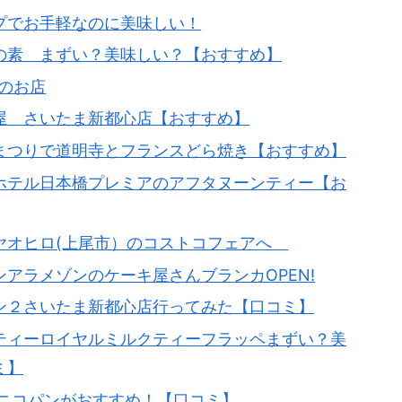
プでお手軽なのに美味しい！
の素 まずい？美味しい？【おすすめ】
のお店
屋 さいたま新都心店【おすすめ】
まつりで道明寺とフランスどら焼き【おすすめ】
ホテル日本橋プレミアのアフタヌーンティー【お
ヤオヒロ(上尾市）のコストコフェアへ
アラメゾンのケーキ屋さんブランカOPEN!
ン２さいたま新都心店行ってみた【口コミ】
ティーロイヤルミルクティーフラッペまずい？美
ミ】
ンニコパンがおすすめ！【口コミ】