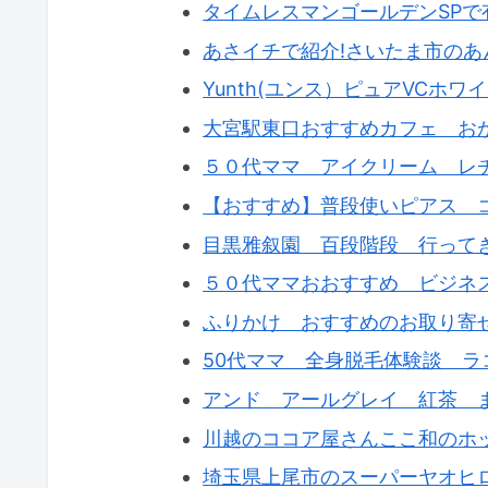
タイムレスマンゴールデンSP
あさイチで紹介!さいたま市の
Yunth(ユンス）ピュアVCホ
大宮駅東口おすすめカフェ お
５０代ママ アイクリーム レ
【おすすめ】普段使いピアス 
目黒雅叙園 百段階段 行って
５０代ママおおすすめ ビジネ
ふりかけ おすすめのお取り寄
50代ママ 全身脱毛体験談 
アンド アールグレイ 紅茶 
川越のココア屋さんここ和のホ
埼玉県上尾市のスーパーヤオヒ