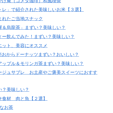
かげ庵（コメダ珈琲）和風喫茶
トレ」で紹介された美味しいお米【３選】
まれたご当地スナック
犀＆烏龍茶」まずい？美味しい？
ィー飲んでみた！まずい？美味しい？
エット、美容にオススメ
ー販売おからドーナッツまずい？おいしい？
アップル＆モリンガ茶まずい？美味しい？
ージュサブレ お土産やご褒美スイーツにおすす
い？美味しい？
せ食材 肉と魚【２選】
めなお茶