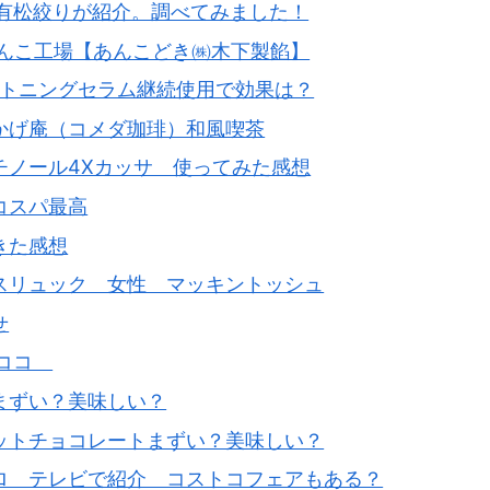
で有松絞りが紹介。調べてみました！
あんこ工場【あんこどき㈱木下製餡】
ワイトニングセラム継続使用で効果は？
かげ庵（コメダ珈琲）和風喫茶
チノール4Xカッサ 使ってみた感想
コスパ最高
きた感想
スリュック 女性 マッキントッシュ
せ
ラココ
まずい？美味しい？
ットチョコレートまずい？美味しい？
ロ テレビで紹介 コストコフェアもある？