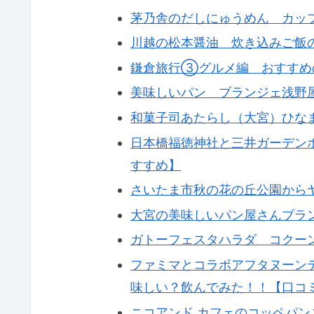
茅乃舎のだしにゅうめん カッ
川越の松本醤油 炊き込みご飯
鎌倉旅行③グルメ編 おすすめ
美味しいパン ブランジェ浅野
和菓子司あたらし（大宮）ひな
日本橋福徳神社と三井ガーデン
すすめ】
さいたま市秋の花の丘公園から
大宮の美味しいパン屋さんブラン
ガトーフェスタハラダ コクー
ファミマとコラボアフタヌーン
味しい？飲んでみた！！【口コ
ニコアンド カフェのコッペパ